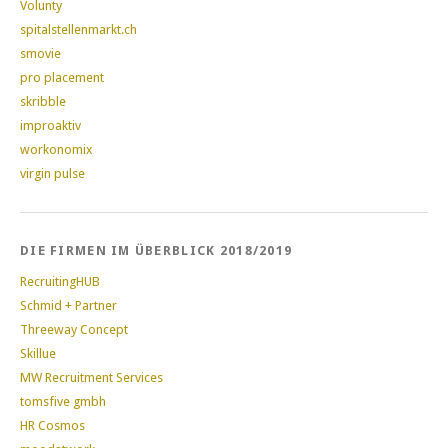
Volunty
spitalstellenmarkt.ch
smovie
pro placement
skribble
improaktiv
workonomix
virgin pulse
DIE FIRMEN IM ÜBERBLICK 2018/2019
RecruitingHUB
Schmid + Partner
Threeway Concept
Skillue
MW Recruitment Services
tomsfive gmbh
HR Cosmos