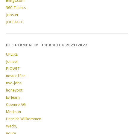
Biings.com
360-Talents
Jobster
JOBEAGLE
DIE FIRMEN IM ÜBERBLICK 2021/2022
UPLIKE
Joineer
FLOWIT
novu office
two-jobs
honeypot
Evrlearn
Coemre AG
Medison
Herzlich Willkommen
Wedo,
noury