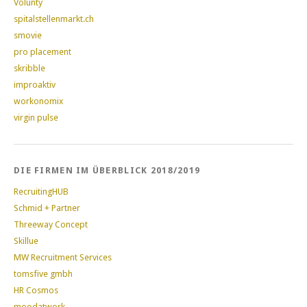
Volunty
spitalstellenmarkt.ch
smovie
pro placement
skribble
improaktiv
workonomix
virgin pulse
DIE FIRMEN IM ÜBERBLICK 2018/2019
RecruitingHUB
Schmid + Partner
Threeway Concept
Skillue
MW Recruitment Services
tomsfive gmbh
HR Cosmos
moodatwork